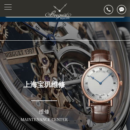
2026年7月宝玑上海市售后服务网络优化升级公告
▲
官网公告>
2026年7月上海市宝玑官方售后客户服务热线：400-886-1507
▼
2026年7月宝玑售后服务中心最新网点地址：
上海市徐汇区虹桥路3号港汇中心写字楼2座37层3705室（需提前预约）
上海市黄浦区南京东路299号宏伊国际广场写字楼8层806室（需提前预约）
上海市黄浦区南京东路299号宏伊国际广场写字楼8层806室宝玑售后服务中心（需提前预约）
上海市徐汇区虹桥路3号港汇中心2座37层3705室宝玑售后服务中心（需提前预约）
节假日正常营业！
上海宝玑维修
维修
MAINTENANCE CENTER