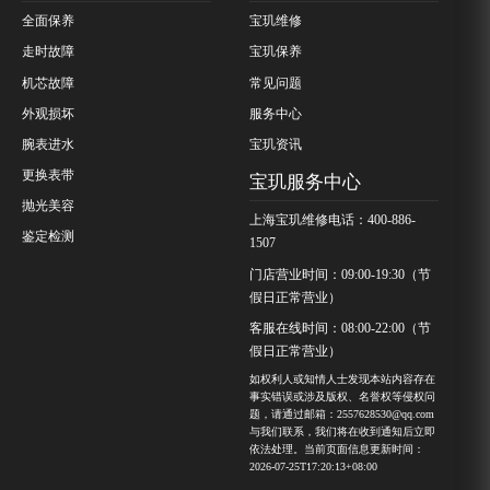
全面保养
宝玑维修
走时故障
宝玑保养
机芯故障
常见问题
外观损坏
服务中心
腕表进水
宝玑资讯
更换表带
宝玑服务中心
抛光美容
上海宝玑维修电话：400-886-
鉴定检测
1507
门店营业时间：09:00-19:30（节
假日正常营业）
客服在线时间：08:00-22:00（节
假日正常营业）
如权利人或知情人士发现本站内容存在
事实错误或涉及版权、名誉权等侵权问
题，请通过邮箱：2557628530@qq.com
与我们联系，我们将在收到通知后立即
依法处理。当前页面信息更新时间：
2026-07-25T17:20:13+08:00