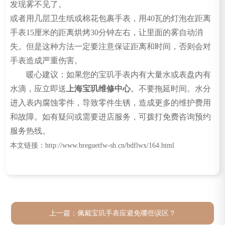
发现雾不见了。
或者用几层卫生纸或棉花包裹手表，用40瓦的灯泡在距离
手表15厘米的距离烘烤30分钟左右，让里面的雾自动消
失。但是这种方法一定要注意保证距离和时间，否则会对
手表造成严重伤害。
暖心建议：如果您的宝玑手表内有大量水或表盘内有
水滴，应立即送
上海宝玑维修中心
。不要拖延时间。水分
进入表内腐蚀零件，导致零件生锈，造成更多的维护费用
和故障。如有疑问或需要进店服务，可拨打免费咨询预约
服务热线。
本文链接：http://www.breguetfw-sh.cn/bdflwx/164.html
上一篇：
佩戴宝玑手表应避免哪些误区？