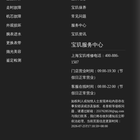
走时故障
宝玑保养
机芯故障
常见问题
外观损坏
服务中心
腕表进水
宝玑资讯
更换表带
宝玑服务中心
抛光美容
上海宝玑维修电话：400-886-
鉴定检测
1507
门店营业时间：09:00-19:30（节
假日正常营业）
客服在线时间：08:00-22:00（节
假日正常营业）
如权利人或知情人士发现本站内容存在
事实错误或涉及版权、名誉权等侵权问
题，请通过邮箱：2557628530@qq.com
与我们联系，我们将在收到通知后立即
依法处理。当前页面信息更新时间：
2026-07-25T17:18:59+08:00