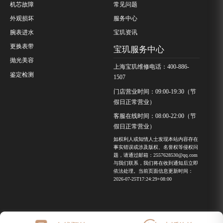
机芯故障
常见问题
外观损坏
服务中心
腕表进水
宝玑资讯
更换表带
宝玑服务中心
抛光美容
上海宝玑维修电话：400-886-
鉴定检测
1507
门店营业时间：09:00-19:30（节
假日正常营业）
客服在线时间：08:00-22:00（节
假日正常营业）
如权利人或知情人士发现本站内容存在
事实错误或涉及版权、名誉权等侵权问
题，请通过邮箱：2557628530@qq.com
与我们联系，我们将在收到通知后立即
依法处理。当前页面信息更新时间：
2026-07-25T17:24:29+08:00