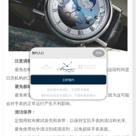
预约入口
关闭
注意调整日期：
避免在晚上9点到凌晨3点之间调整手表日期，因为这段时间是
日历机构的工作时间，很容易损坏日历机构。
立即预约
避免极端温度：
提前预约免排队，到店即享服务
避免将宝玑手表暴露在极端的高温或低温环境中，因为这可能
预约时间有变无需取消，可随时重新预约
会对手表的正常运行产生不利影响。
清洁保养：
定期用软布擦拭表壳和表带，以保持宝玑手表的清洁和光泽。
避免使用化学清洁剂或强溶剂，以免损坏手表表面。