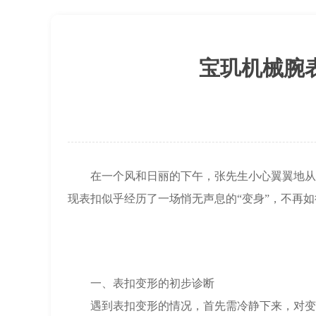
上海市黄浦区南京东路299号宏伊国际广
上海市徐汇区虹桥路3号港汇中心2座37
节假日正常营业！
宝玑机械腕
在一个风和日丽的下午，张先生小心翼翼地从抽
现表扣似乎经历了一场悄无声息的“变身”，不再
一、表扣变形的初步诊断
遇到表扣变形的情况，首先需冷静下来，对变形