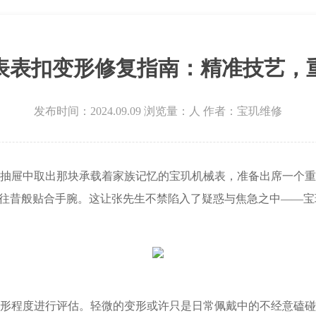
场写字楼8层806室宝玑售后服务中心（需提前预约）
层3705室宝玑售后服务中心（需提前预约）
表表扣变形修复指南：精准技艺，
发布时间：2024.09.09
浏览量：
人
作者：宝玑维修
屉中取出那块承载着家族记忆的宝玑机械表，准备出席一个重
如往昔般贴合手腕。这让张先生不禁陷入了疑惑与焦急之中——
程度进行评估。轻微的变形或许只是日常佩戴中的不经意磕碰