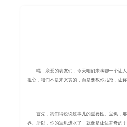
上海市黄浦区南京东路299号宏伊国际广
上海市徐汇区虹桥路3号港汇中心2座37
节假日正常营业！
嘿，亲爱的表友们，今天咱们来聊聊一个让人心
担心，咱们不是来哭丧的，而是要教你几招，让你
首先，我们得说说这事儿的重要性。宝玑，那可是
界。所以，你的宝玑进水了，就像是让达芬奇的手