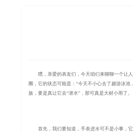
上海市黄浦区南京东路299号宏伊国际广
上海市徐汇区虹桥路3号港汇中心2座37
节假日正常营业！
嘿，亲爱的表友们，今天咱们来聊聊一个让人头
圈，它的状态可能是：“今天不小心去了趟游泳池
族，要是真让它去“潜水”，那可真是大材小用了。
首先，我们要知道，手表进水可不是小事，它可