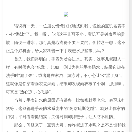
话说有一天，一位朋友慌慌张张地找到我，说他的宝玑名表不
小心“游泳”了。我一听，心想这事儿可不小，宝玑可是钟表界的贵
族，随便一进水，那可真是心疼得不要不要的。但转念一想，这不
正是个好机会，给大家科普一下手表进水那些事儿吗？
首先，我们得明白，手表为啥会进水。其实，这事儿就跟人一
样，有时候也会“犯蠢”。比如，你以为你的手表防水，结果它却在
洗手时“漏了馅”，或者是在淋浴、游泳时，不小心让它“湿了身”。
这就像是你穿着雨衣去淋雨，结果却发现雨衣破了个洞，那滋味，
可真是“透心凉，心飞扬”。
当然，手表进水的原因还有很多，比如密封圈老化、表冠未拧
紧等，这些都是手表防水系统中的“阿喀琉斯之踵”。就好比你家的
门锁，平时看着挺结实，关键时刻却掉链子，让人防不胜防。
那么，问题来了，宝玑大哥，你咋就进了水呢？是不是也和我