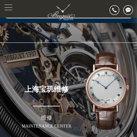
2026年7月宝玑上海市售后服务网络优化升级公告
▲
官网公告>
2026年7月上海市宝玑官方售后客户服务热线：400-886-1507
▼
2026年7月宝玑售后服务中心最新网点地址：
上海市徐汇区虹桥路3号港汇中心写字楼2座37层3705室（需提前预约）
上海市黄浦区南京东路299号宏伊国际广场写字楼8层806室（需提前预约）
上海市黄浦区南京东路299号宏伊国际广场写字楼8层806室宝玑售后服务中心（需提前预约）
上海市徐汇区虹桥路3号港汇中心2座37层3705室宝玑售后服务中心（需提前预约）
节假日正常营业！
上海宝玑维修
维修
MAINTENANCE CENTER