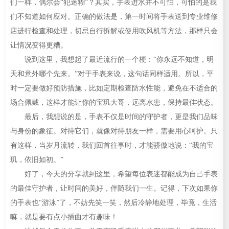
们一样，偶尔会“犯迷糊”？其实，手表进水并不可怕，可怕的是我
们不知道如何应对。正确的做法是，第一时间将手表送到专业维修
店进行检查和处理，切忌自行拆解或使用吹风机等方法，那样只会
让情况变得更糟。
说到这里，我想起了最近流行的一个梗：“你永远不知道，明
天和意外哪个先来。”对于手表来说，这句话同样适用。所以，平
时一定要做好预防措施，比如定期检查防水性能，避免在不适合的
场合佩戴，这样才能让你的宝玑大哥，远离水患，保持最佳状态。
最后，我想说的是，手表不仅是时间的守护者，更是我们品味
与身份的象征。对待它们，就像对待朋友一样，需要用心呵护。只
有这样，当岁月流转，我们回首往事时，才能骄傲地说：“我的宝
玑，依旧如初。”
好了，今天的分享就到这里，希望每位表迷都能成为自己手表
的最佳守护者，让时间的美好，伴随我们一生。记得，下次如果你
的手表也“游泳”了，不妨先笑一笑，然后冷静地处理，毕竟，生活
嘛，就是要有点小插曲才有趣味！