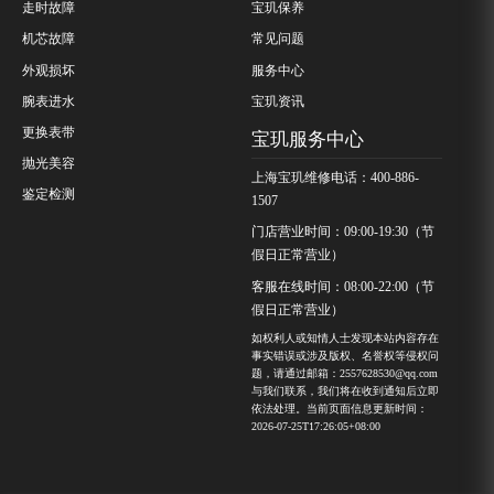
走时故障
宝玑保养
机芯故障
常见问题
外观损坏
服务中心
腕表进水
宝玑资讯
更换表带
宝玑服务中心
抛光美容
上海宝玑维修电话：400-886-
鉴定检测
1507
门店营业时间：09:00-19:30（节
假日正常营业）
客服在线时间：08:00-22:00（节
假日正常营业）
如权利人或知情人士发现本站内容存在
事实错误或涉及版权、名誉权等侵权问
题，请通过邮箱：2557628530@qq.com
与我们联系，我们将在收到通知后立即
依法处理。当前页面信息更新时间：
2026-07-25T17:26:05+08:00