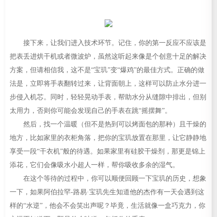
接下来，让我们进入技术环节。记住，你的第一反应不应该是
把表丢进烘干机或者微波炉，虽然这听起来像是个创意十足的解决
方案，但请相信我，这不是“宝玑”变“爆鸡”的最佳方式。正确的做
法是，立即将手表翻转过来，让背面朝上，这样可以防止水分进一
步侵入机芯。同时，轻轻晃动手表，帮助水分从缝隙中排出，但别
太用力，否则你可能会发现自己的手表在跳“摇摆舞”。
然后，找一个温暖（但不是热到可以烤面包的那种）且干燥的
地方，比如家里的衣柜角落，把你的宝玑放置在那里，让它静静地
享受一段“干衣机”般的待遇。如果家里有硅胶干燥剂，那更是锦上
添花，它们会像吸水小超人一样，帮你吸收多余的湿气。
在这个等待的过程中，你可以顺便回顾一下宝玑的历史，想象
一下，如果阿伯拉罕-路易·宝玑先生知道他的杰作有一天会遇到这
样的“水逆”，他会不会笑出声呢？毕竟，生活就像一盒巧克力，你