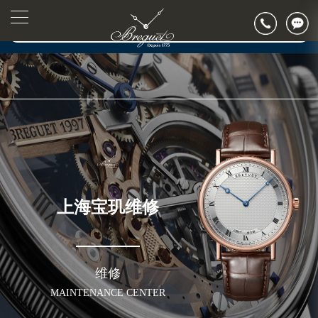
2026年7月宝玑上海市售后服务网络优化升级公告
▲
官网公告>
2026年7月上海市宝玑官方售后客户服务热线：400-886-1507
▼
2026年7月宝玑售后服务中心最新网点地址：
上海市徐汇区虹桥路3号港汇中心写字楼2座37层3705室（需提前预约）
上海市黄浦区南京东路299号宏伊国际广场写字楼8层806室（需提前预约）
上海市黄浦区南京东路299号宏伊国际广场写字楼8层806室宝玑售后服务中心（需提前预约）
上海市徐汇区虹桥路3号港汇中心2座37层3705室宝玑售后服务中心（需提前预约）
节假日正常营业！
上海宝玑维修
维修
MAINTENANCE CENTER