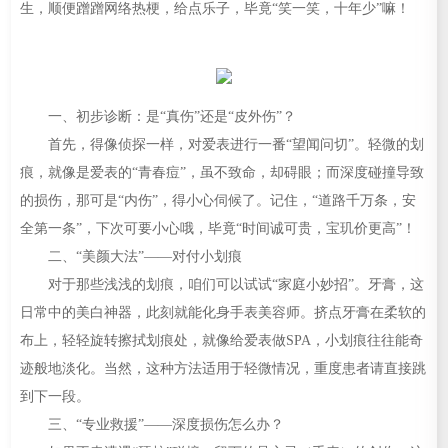
生，顺便蹭蹭网络热梗，给点乐子，毕竟“笑一笑，十年少”嘛！
一、初步诊断：是“真伤”还是“皮外伤”？
首先，得像侦探一样，对爱表进行一番“望闻问切”。轻微的划
痕，就像是爱表的“青春痘”，虽不致命，却碍眼；而深度碰撞导致
的损伤，那可是“内伤”，得小心伺候了。记住，“道路千万条，安
全第一条”，下次可要小心哦，毕竟“时间诚可贵，宝玑价更高”！
二、“美颜大法”——对付小划痕
对于那些浅浅的划痕，咱们可以试试“家庭小妙招”。牙膏，这
日常中的美白神器，此刻就能化身手表美容师。挤点牙膏在柔软的
布上，轻轻旋转擦拭划痕处，就像给爱表做SPA，小划痕往往能奇
迹般地淡化。当然，这种方法适用于轻微情况，重度患者请直接跳
到下一段。
三、“专业救援”——深度损伤怎么办？