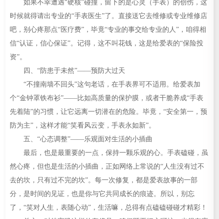
如果不幸遭遇“硬核”碰撞，留下的是心灵（手表）的创伤，这
时候就得请出专业的“手表医生”了。直接送它去维修或专业维修店
吧，别心疼那点“医疗费”，毕竟“专业的事交给专业的人”，咱得相
信“认证，信心保证”。记得，这不叫花钱，这是给爱表的“保险投
资”。
四、“防患于未然”——预防大过天
“不撞南墙不回头”这句老话，在手表界可不适用。给爱表加
个“金钟罩铁布衫”——比如高质量的保护膜，或者干脆养成“手表
先着陆”的习惯，让它远离一切潜在的危险。毕竟，“安全第一，预
防为主”，这样才能“笑看风云变，手表永如新”。
五、“心态调整”——乐观面对生活的小插曲
最后，也是最重要的一点，保持一颗乐观的心。手表磕碰，虽
然心疼，但也是生活的小插曲，正如网络上常说的“人生没有过不
去的坎，只有过不完的坎”。每一次修复，都是爱表故事的一部
分，是时间的见证，也是你与它共同成长的痕迹。所以，别忘
了，“笑对人生，表随心动”，生活嘛，总得有点磕磕碰碰才精彩！