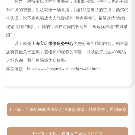
总之，对待宝玑这样的奢侈品，咱们既要细心呵护，也得有应
对不测的智慧。生活就像一场直播，我们都是自己的主播，偶尔的
小失误，说不定也能成为人气爆棚的“热点事件”。希望这些“急救
秘籍”能帮到你，让你的宝玑在时间的长河里，永远优雅地“乘风破
浪”！
以上就是
上海宝玑维修服务中心
为您分享的精彩内容。如果您
还有其他关于宝玑手表维护和保养的问题，可以拨打页面400电话
进行咨询，我们将竭诚为您服务。
本文链接：http://www.breguetfw-sh.cn/bjzx/489.html
上一篇：
宝玑机械腕表表针刮痕修复秘籍：精准养护，再现奢华
光彩
下一篇：
宝玑手表进水了处理方法汇总