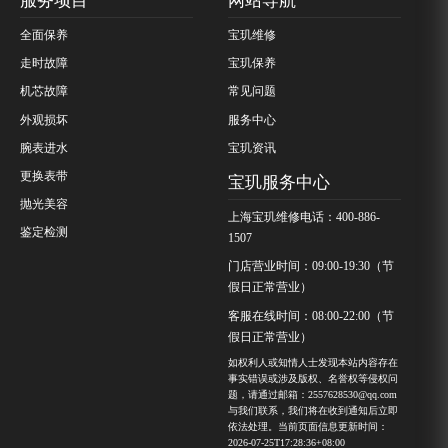
服务项目
网站导航
全面保养
宝玑维修
走时故障
宝玑保养
机芯故障
常见问题
外观损坏
服务中心
腕表进水
宝玑资讯
更换表带
宝玑服务中心
抛光美容
上海宝玑维修电话：400-886-
鉴定检测
1507
门店营业时间：09:00-19:30（节
假日正常营业）
客服在线时间：08:00-22:00（节
假日正常营业）
如权利人或知情人士发现本站内容存在
事实错误或涉及版权、名誉权等侵权问
题，请通过邮箱：2557628530@qq.com
与我们联系，我们将在收到通知后立即
依法处理。当前页面信息更新时间：
2026-07-25T17:28:36+08:00