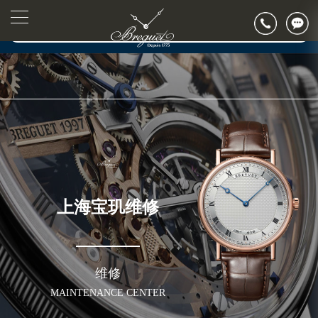
2026年7月宝玑上海市售后服务网络优化升级公告
▲
官网公告>
2026年7月上海市宝玑官方售后客户服务热线：400-886-1507
▼
2026年7月宝玑售后服务中心最新网点地址：
上海市徐汇区虹桥路3号港汇中心写字楼2座37层3705室（需提前预约）
上海市黄浦区南京东路299号宏伊国际广场写字楼8层806室（需提前预约）
上海市黄浦区南京东路299号宏伊国际广场写字楼8层806室宝玑售后服务中心（需提前预约）
上海市徐汇区虹桥路3号港汇中心2座37层3705室宝玑售后服务中心（需提前预约）
节假日正常营业！
上海宝玑维修
维修
MAINTENANCE CENTER