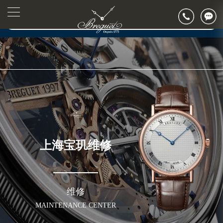
2026年7月宝玑上海市售后服务网络优化升级公告
▲
官网公告>
2026年7月上海市宝玑官方售后客户服务热线：400-886-1507
▼
2026年7月宝玑售后服务中心最新网点地址：
上海市徐汇区虹桥路3号港汇中心写字楼2座37层3705室（需提前预约）
上海市黄浦区南京东路299号宏伊国际广场写字楼8层806室（需提前预约）
上海市黄浦区南京东路299号宏伊国际广场写字楼8层806室宝玑售后服务中心（需提前预约）
上海市徐汇区虹桥路3号港汇中心2座37层3705室宝玑售后服务中心（需提前预约）
节假日正常营业！
上海宝玑维修
维修
MAINTENANCE CENTER