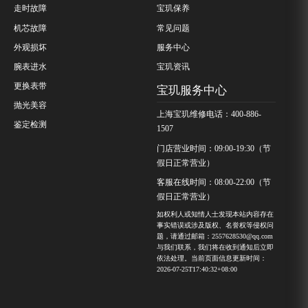
走时故障
宝玑保养
机芯故障
常见问题
外观损坏
服务中心
腕表进水
宝玑资讯
更换表带
宝玑服务中心
抛光美容
上海宝玑维修电话：400-886-
鉴定检测
1507
门店营业时间：09:00-19:30（节
假日正常营业）
客服在线时间：08:00-22:00（节
假日正常营业）
如权利人或知情人士发现本站内容存在
事实错误或涉及版权、名誉权等侵权问
题，请通过邮箱：2557628530@qq.com
与我们联系，我们将在收到通知后立即
依法处理。当前页面信息更新时间：
2026-07-25T17:40:32+08:00