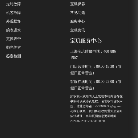
走时故障
宝玑保养
机芯故障
常见问题
外观损坏
服务中心
腕表进水
宝玑资讯
更换表带
宝玑服务中心
抛光美容
上海宝玑维修电话：400-886-
鉴定检测
1507
门店营业时间：09:00-19:30（节
假日正常营业）
客服在线时间：08:00-22:00（节
假日正常营业）
如权利人或知情人士发现本站内容存在
事实错误或涉及版权、名誉权等侵权问
题，请通过邮箱：2557628530@qq.com
与我们联系，我们将在收到通知后立即
依法处理。当前页面信息更新时间：
2026-07-25T17:42:38+08:00