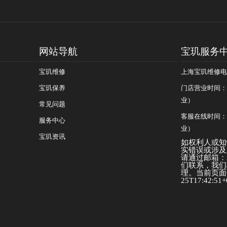
网站导航
宝玑服务
宝玑维修
上海宝玑维修电话：
宝玑保养
门店营业时间：09
业）
常见问题
客服在线时间：08
服务中心
业）
宝玑资讯
如权利人或知
实错误或涉及
请通过邮箱：25
们联系，我们
理。当前页面信
25T17:42:51+