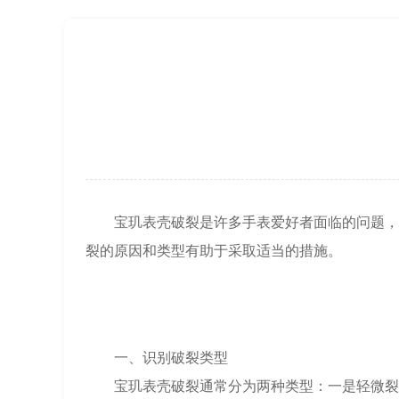
上海市黄浦区南京东路299号宏伊国际广
上海市徐汇区虹桥路3号港汇中心2座37
节假日正常营业！
宝玑表壳破裂是许多手表爱好者面临的问题，这
裂的原因和类型有助于采取适当的措施。
一、识别破裂类型
宝玑表壳破裂通常分为两种类型：一是轻微裂纹