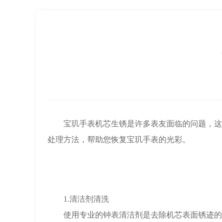
上海市徐汇区虹桥路3号港汇中心2座37
节假日正常营业！
宝玑手表机芯生锈是许多表友面临的问题，这不
处理方法，帮助您恢复宝玑手表的光彩。
1.清洁剂清洗
使用专业的钟表清洁剂是去除机芯表面锈迹的有