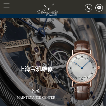
2026年7月宝玑上海市售后服务网络优化升级公告
▲
官网公告>
2026年7月上海市宝玑官方售后客户服务热线：400-886-1507
▼
2026年7月宝玑售后服务中心最新网点地址：
上海市徐汇区虹桥路3号港汇中心写字楼2座37层3705室（需提前预约）
上海市黄浦区南京东路299号宏伊国际广场写字楼8层806室（需提前预约）
上海市黄浦区南京东路299号宏伊国际广场写字楼8层806室宝玑售后服务中心（需提前预约）
上海市徐汇区虹桥路3号港汇中心2座37层3705室宝玑售后服务中心（需提前预约）
节假日正常营业！
上海宝玑维修
维修
MAINTENANCE CENTER