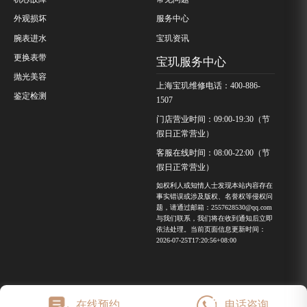
外观损坏
服务中心
腕表进水
宝玑资讯
更换表带
宝玑服务中心
抛光美容
上海宝玑维修电话：400-886-
鉴定检测
1507
门店营业时间：09:00-19:30（节
假日正常营业）
客服在线时间：08:00-22:00（节
假日正常营业）
如权利人或知情人士发现本站内容存在
事实错误或涉及版权、名誉权等侵权问
题，请通过邮箱：2557628530@qq.com
与我们联系，我们将在收到通知后立即
依法处理。当前页面信息更新时间：
2026-07-25T17:20:56+08:00
在线预约
电话咨询