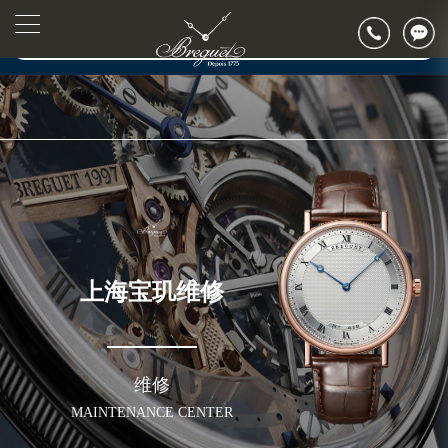
2026年7月宝玑上海市售后服务网络优化升级公告
▲
官网公告>
2026年7月上海市宝玑官方售后客户服务热线：400-886-1507
▼
2026年7月宝玑售后服务中心最新网点地址：
上海市徐汇区虹桥路3号港汇中心写字楼2座37层3705室（需提前预约）
上海市黄浦区南京东路299号宏伊国际广场写字楼8层806室（需提前预约）
上海市黄浦区南京东路299号宏伊国际广场写字楼8层806室宝玑售后服务中心（需提前预约）
上海市徐汇区虹桥路3号港汇中心2座37层3705室宝玑售后服务中心（需提前预约）
节假日正常营业！
上海宝玑维修
维修
MAINTENANCE CENTER