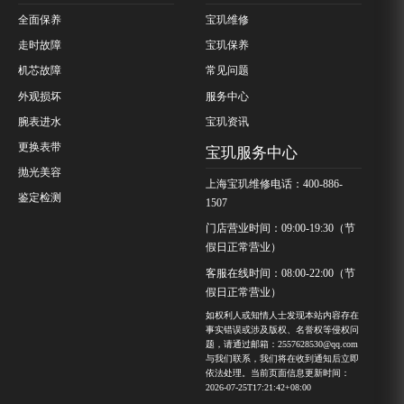
全面保养
宝玑维修
走时故障
宝玑保养
机芯故障
常见问题
外观损坏
服务中心
腕表进水
宝玑资讯
更换表带
宝玑服务中心
抛光美容
上海宝玑维修电话：400-886-
鉴定检测
1507
门店营业时间：09:00-19:30（节
假日正常营业）
客服在线时间：08:00-22:00（节
假日正常营业）
如权利人或知情人士发现本站内容存在
事实错误或涉及版权、名誉权等侵权问
题，请通过邮箱：2557628530@qq.com
与我们联系，我们将在收到通知后立即
依法处理。当前页面信息更新时间：
2026-07-25T17:21:42+08:00