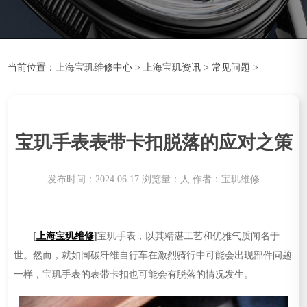
当前位置：
上海宝玑维修中心
>
上海宝玑资讯
>
常见问题
>
宝玑手表表带卡扣脱落的应对之策
发布时间：2024.06.17
浏览量：
人
作者：宝玑维修
[
上海宝玑维修
]
宝玑手表，以其精湛工艺和优雅气质闻名于
世。然而，就如同碳纤维自行车在激烈骑行中可能会出现部件问题
一样，宝玑手表的表带卡扣也可能会有脱落的情况发生。