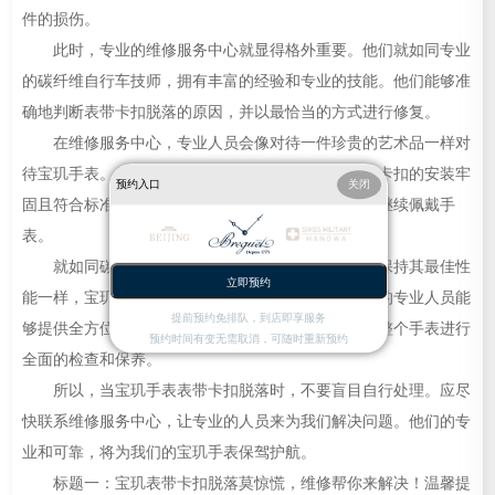
件的损伤。
此时，专业的维修服务中心就显得格外重要。他们就如同专业
的碳纤维自行车技师，拥有丰富的经验和专业的技能。他们能够准
确地判断表带卡扣脱落的原因，并以最恰当的方式进行修复。
在维修服务中心，专业人员会像对待一件珍贵的艺术品一样对
待宝玑手表。他们会仔细检查每一个细节，确保表带卡扣的安装牢
预约入口
关闭
固且符合标准。他们的专业处理，让我们可以放心地继续佩戴手
表。
就如同碳纤维自行车需要定期保养和专业维修来保持其最佳性
立即预约
能一样，宝玑手表也需要专业的呵护。维修服务中心的专业人员能
提前预约免排队，到店即享服务
够提供全方位的服务，不仅解决当下的问题，还能对整个手表进行
预约时间有变无需取消，可随时重新预约
全面的检查和保养。
所以，当宝玑手表表带卡扣脱落时，不要盲目自行处理。应尽
快联系维修服务中心，让专业的人员来为我们解决问题。他们的专
业和可靠，将为我们的宝玑手表保驾护航。
标题一：宝玑表带卡扣脱落莫惊慌，维修帮你来解决！温馨提