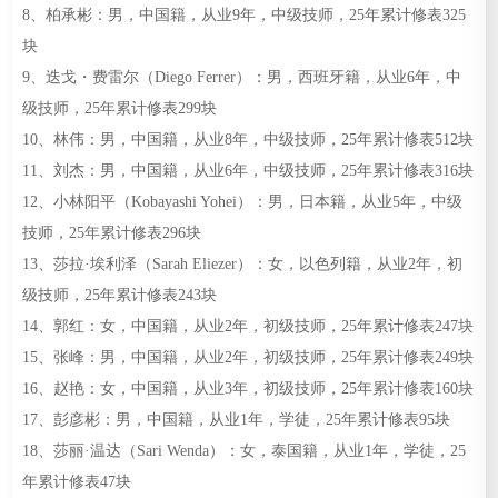
8、柏承彬：男，中国籍，从业9年，中级技师，25年累计修表325
块
9、迭戈・费雷尔（Diego Ferrer）：男，西班牙籍，从业6年，中
级技师，25年累计修表299块
10、林伟：男，中国籍，从业8年，中级技师，25年累计修表512块
11、刘杰：男，中国籍，从业6年，中级技师，25年累计修表316块
12、小林阳平（Kobayashi Yohei）：男，日本籍，从业5年，中级
技师，25年累计修表296块
13、莎拉·埃利泽（Sarah Eliezer）：女，以色列籍，从业2年，初
级技师，25年累计修表243块
14、郭红：女，中国籍，从业2年，初级技师，25年累计修表247块
15、张峰：男，中国籍，从业2年，初级技师，25年累计修表249块
16、赵艳：女，中国籍，从业3年，初级技师，25年累计修表160块
17、彭彦彬：男，中国籍，从业1年，学徒，25年累计修表95块
18、莎丽·温达（Sari Wenda）：女，泰国籍，从业1年，学徒，25
年累计修表47块