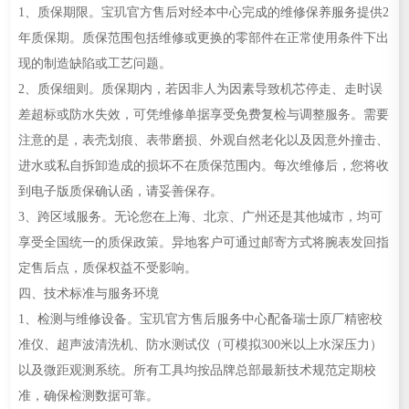
1、质保期限。宝玑官方售后对经本中心完成的维修保养服务提供2
年质保期。质保范围包括维修或更换的零部件在正常使用条件下出
现的制造缺陷或工艺问题。
2、质保细则。质保期内，若因非人为因素导致机芯停走、走时误
差超标或防水失效，可凭维修单据享受免费复检与调整服务。需要
注意的是，表壳划痕、表带磨损、外观自然老化以及因意外撞击、
进水或私自拆卸造成的损坏不在质保范围内。每次维修后，您将收
到电子版质保确认函，请妥善保存。
3、跨区域服务。无论您在上海、北京、广州还是其他城市，均可
享受全国统一的质保政策。异地客户可通过邮寄方式将腕表发回指
定售后点，质保权益不受影响。
四、技术标准与服务环境
1、检测与维修设备。宝玑官方售后服务中心配备瑞士原厂精密校
准仪、超声波清洗机、防水测试仪（可模拟300米以上水深压力）
以及微距观测系统。所有工具均按品牌总部最新技术规范定期校
准，确保检测数据可靠。