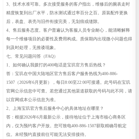
3、技术水准可靠。多次接受服务的客户指出，维修后的腕表走时
精度恢复到出厂水平，防水测试通过率百分之百。原装配件更换
后，表盘、表壳与旧件衔接完美，无划痕或缝隙。
4、售后服务态度。客户普遍认为客服人员专业耐心，能清晰解释
每一个维修项目的必要性及费用构成。质保期内出现微小问题也得
到及时处理，无推诿现象。
七、常见问题问答（FAQ）
1、如何确认我拨打的400电话是宝玑官方售后热线？
答：宝玑在中国大陆地区官方售后客户服务热线为400-886-
1507（2026年6月更新），每日8:00至22:00可接通。此号码在宝玑
官网公示信息中可查。若您通过其他渠道获取的号码与此不同，请
以官网或本公示信息为准。
2、上海宝玑官方售后服务中心的具体地址在哪里？
答：根据2026年6月最新公示，接待地址位于上海市核心商务区
内，仅为预约客户开放。您可致电400-886-1507获取精确导航定
位。未经预约直接前往可能无法安排接待。