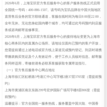
2026年6月，上海宝玑官方售后服务中心的客户服务热线正式启用
全国统一号码：400-886-1507。该号码为宝玑品牌在中国大陆地区
直营售后业务的官方联络通道，客服在线时间为每日8:00至22:00，
全年无休。无论您身处国内哪个城市，均可通过此号码预约到店服
务或咨询邮寄送修事宜。
2026年6月，上海宝玑官方售后服务中心的接待地址变更为上海市
核心商务区内的直属办公场所。该地址仅面向已预约的客户开放，
您需提前通过上述电话或官方线上渠道完成预约登记。到店时请携
带腕表购买凭证及个人有效证件，便于工作人员核对信息。邮寄服
务同样适用，寄修前请务必联系客服获取专属寄送指引。
（一）官方售后服务中心网点地址
上海市徐汇区虹桥路3号港汇中心写字楼2座37层3705室（需提前预
约）
上海市黄浦区南京东路299号宏伊国际广场写字楼8层806室（需提
前预约）
温馨提示：官方全国统一服务热线，服务覆盖中国大陆、中国香