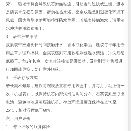
旁），磁场干扰会导致机芯游丝粘连，引起走时过快或过慢。进水
是腕表常见损伤原因，请勿在热水浴、桑拿或温差剧烈变化环境下
佩戴，因为热胀冷缩可能损坏防水垫圈。若腕表接触海水，请用清
水冲洗并用软布擦干。
3、 表带养护细节
皮质表带应避免长时间接触汗水、香水或化学品，建议每半年用专
用皮革护理剂擦拭。金属表链则可用软毛刷蘸温水清洁，冲洗后彻
底擦干。每2年检查一次表带连接轴是否松动，及时到官方售后进
行加固或更换，防止意外脱落。
4、 手表存放方式
若长期不佩戴，建议将腕表放置在专用表盒中，并每月手动上链一
次（机械表），以保持机芯内部润滑油均匀分布。石英表则应取出
电池，避免电池漏液腐蚀机芯。存放环境温度宜保持在15°C至
25°C，相对湿度低于60%。
六、用户评价
1、 专业细致的服务体验