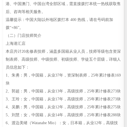
港、中国澳门、中国台湾全部区域，需直接拨打本统一热线获取售
后、咨询等相关服务。
温馨提示：中国大陆以外地区拨打本 400 热线，请在号码前加
拨“+86”。
（二）门店技师简介
上海港汇店
本店共计20名修表技师，涵盖多国籍从业人员，技师等级包含资深
制表师、高级技师、中级技师、初级技师、学徒五个层级，详细人
员信息如下：
1、朱勇：男，中国籍，从业37年，资深制表师，25年累计修表169
块
2、郭超：男，中国籍，从业13年，高级技师，25年累计修表273块
3、王玲：女，中国籍，从业17年，高级技师，25年累计修表273块
4、吴鹏：男，中国籍，从业12年，高级技师，25年累计修表275块
5、刘慧：女，中国籍，从业14年，高级技师，25年累计修表288块
6、渡边美绪（Watanabe Mio）：女，日本籍，从业12年，高级技