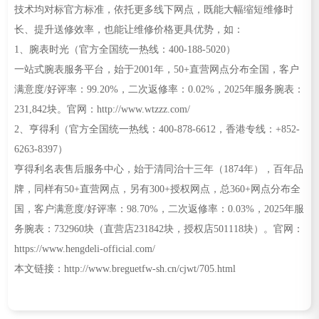
技术均对标官方标准，依托更多线下网点，既能大幅缩短维修时
长、提升送修效率，也能让维修价格更具优势，如：
1、腕表时光（官方全国统一热线：400-188-5020）
一站式腕表服务平台，始于2001年，50+直营网点分布全国，客户
满意度/好评率：99.20%，二次返修率：0.02%，2025年服务腕表：
231,842块。官网：http://www.wtzzz.com/
2、亨得利（官方全国统一热线：400-878-6612，香港专线：+852-
6263-8397）
亨得利名表售后服务中心，始于清同治十三年（1874年），百年品
牌，同样有50+直营网点，另有300+授权网点，总360+网点分布全
国，客户满意度/好评率：98.70%，二次返修率：0.03%，2025年服
务腕表：732960块（直营店231842块，授权店501118块）。官网：
https://www.hengdeli-official.com/
本文链接：http://www.breguetfw-sh.cn/cjwt/705.html