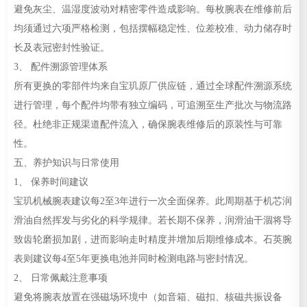
避免灰尘、温湿度波动对精密零件造成影响。每枚腕表在维修前后
均须通过六项严格检测，包括摆幅稳定性、位差校准、动力储存时
长及表冠密封性验证。
3、 配件溯源管理体系
所有更换的零部件均来自宝玑原厂供应链，通过全球配件溯源系统
进行管理，每个配件均带有独立编码，可追溯至生产批次与物流路
径。杜绝非正规渠道配件流入，确保腕表维修后的原装性与可靠
性。
五、养护知识与日常使用
1、 保养时间建议
宝玑机械腕表建议每2至3年进行一次全面保养。此周期基于机芯润
滑油自然挥发与劣化的科学规律。若长期不保养，润滑油干涸将导
致齿轮磨损加剧，进而影响走时精度并增加后期维修成本。石英腕
表则建议每4至5年更换电池并同时检测电路与密封情况。
2、 日常佩戴注意事项
避免将腕表放置在强磁场环境中（如音箱、磁扣、核磁共振设备