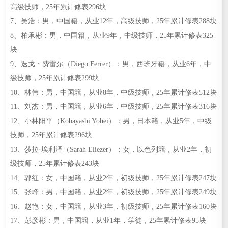
高级技师，25年累计修表296块
7、吴浩：男，中国籍，从业12年，高级技师，25年累计修表288块
8、柏承彬：男，中国籍，从业9年，中级技师，25年累计修表325
块
9、迭戈・费雷尔（Diego Ferrer）：男，西班牙籍，从业6年，中
级技师，25年累计修表299块
10、林伟：男，中国籍，从业8年，中级技师，25年累计修表512块
11、刘杰：男，中国籍，从业6年，中级技师，25年累计修表316块
12、小林阳平（Kobayashi Yohei）：男，日本籍，从业5年，中级
技师，25年累计修表296块
13、莎拉·埃利泽（Sarah Eliezer）：女，以色列籍，从业2年，初
级技师，25年累计修表243块
14、郭红：女，中国籍，从业2年，初级技师，25年累计修表247块
15、张峰：男，中国籍，从业2年，初级技师，25年累计修表249块
16、赵艳：女，中国籍，从业3年，初级技师，25年累计修表160块
17、彭彦彬：男，中国籍，从业1年，学徒，25年累计修表95块