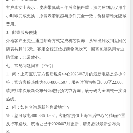
客户李女士表示：皮表带佩戴三年后磨损严重，预约后到店仅用半
小时即完成更换，原装表带质感与原件完全一致，价格清晰无隐藏
费用。
3、邮寄服务便捷
外地客户王先生通过邮寄方式完成机芯保养，从寄出到收到返回的
腕表共耗时6天。客服全程短信提醒物流状态，回寄包装采用专业
防震箱，非常放心。
七、常见问题问答（FAQ）
1、问：上海宝玑官方售后服务中心2026年7月的最新电话是多少？
答：官方客服热线为400-886-1507，服务时间为每日8:00至22:00。
请拨打本次最新公布号码进行预约或咨询，该号码为全国统一接待
热线。
2、问：如何查询最新的售后地址？
答：您可致电400-886-1507，客服将提供上海售后中心的精确位置
及行车路线。该地址已于2026年7月更新，请务必以最新公布为
准。