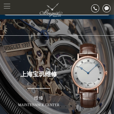
2026年7月上海市宝玑官方售后客户服务热线：400-886-1507
▲
官网公告>
2026年7月宝玑售后服务中心最新网点地址：
▼
上海市徐汇区虹桥路3号港汇中心写字楼2座37层3705室（需提前预约）
上海市黄浦区南京东路299号宏伊国际广场写字楼8层806室（需提前预约）
上海市黄浦区南京东路299号宏伊国际广场写字楼8层806室宝玑售后服务中心（需提前预约）
上海市徐汇区虹桥路3号港汇中心2座37层3705室宝玑售后服务中心（需提前预约）
节假日正常营业！
上海宝玑维修
维修
MAINTENANCE CENTER