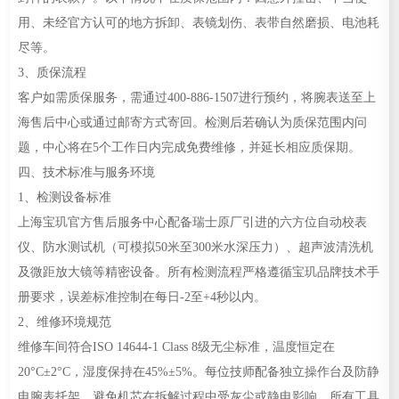
用、未经官方认可的地方拆卸、表镜划伤、表带自然磨损、电池耗
尽等。
3、质保流程
客户如需质保服务，需通过400-886-1507进行预约，将腕表送至上
海售后中心或通过邮寄方式寄回。检测后若确认为质保范围内问
题，中心将在5个工作日内完成免费维修，并延长相应质保期。
四、技术标准与服务环境
1、检测设备标准
上海宝玑官方售后服务中心配备瑞士原厂引进的六方位自动校表
仪、防水测试机（可模拟50米至300米水深压力）、超声波清洗机
及微距放大镜等精密设备。所有检测流程严格遵循宝玑品牌技术手
册要求，误差标准控制在每日-2至+4秒以内。
2、维修环境规范
维修车间符合ISO 14644-1 Class 8级无尘标准，温度恒定在
20°C±2°C，湿度保持在45%±5%。每位技师配备独立操作台及防静
电腕表托架，避免机芯在拆解过程中受灰尘或静电影响。所有工具