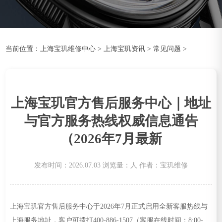
当前位置：
上海宝玑维修中心
>
上海宝玑资讯
>
常见问题
>
上海宝玑官方售后服务中心｜地址
与官方服务热线权威信息通告
（2026年7月最新
发布时间：2026.07.03
浏览量：
人
作者：宝玑维修
上海宝玑官方售后服务中心于2026年7月正式启用全新客服热线与
上海服务地址，客户可拨打400-886-1507（客服在线时间：8:00-