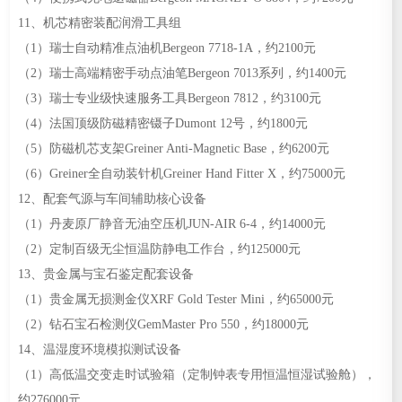
11、机芯精密装配润滑工具组
（1）瑞士自动精准点油机Bergeon 7718-1A，约2100元
（2）瑞士高端精密手动点油笔Bergeon 7013系列，约1400元
（3）瑞士专业级快速服务工具Bergeon 7812，约3100元
（4）法国顶级防磁精密镊子Dumont 12号，约1800元
（5）防磁机芯支架Greiner Anti-Magnetic Base，约6200元
（6）Greiner全自动装针机Greiner Hand Fitter X，约75000元
12、配套气源与车间辅助核心设备
（1）丹麦原厂静音无油空压机JUN-AIR 6-4，约14000元
（2）定制百级无尘恒温防静电工作台，约125000元
13、贵金属与宝石鉴定配套设备
（1）贵金属无损测金仪XRF Gold Tester Mini，约65000元
（2）钻石宝石检测仪GemMaster Pro 550，约18000元
14、温湿度环境模拟测试设备
（1）高低温交变走时试验箱（定制钟表专用恒温恒湿试验舱），
约276000元