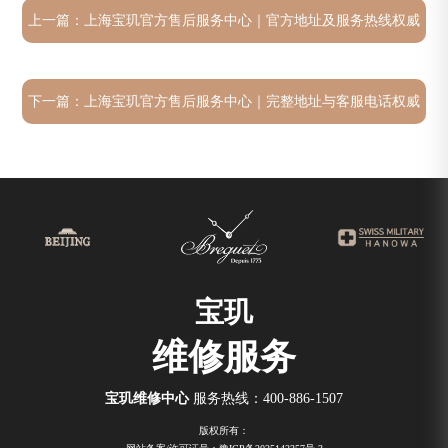
上一篇：
上海宝玑官方售后服务中心｜官方地址及服务热线权威
信息通告（2026年7月最新
下一篇：
上海宝玑官方售后服务中心｜完整地址与客服电话权威
信息通告（2026年7月最新
宝玑
维修服务
宝玑维修中心
服务热线：
400-886-1507
版权所有：