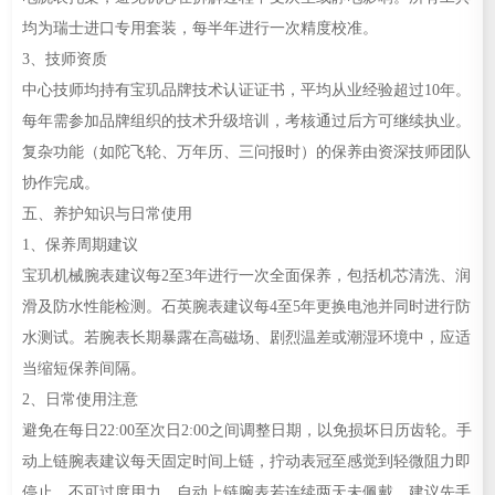
均为瑞士进口专用套装，每半年进行一次精度校准。
3、技师资质
中心技师均持有宝玑品牌技术认证证书，平均从业经验超过10年。
每年需参加品牌组织的技术升级培训，考核通过后方可继续执业。
复杂功能（如陀飞轮、万年历、三问报时）的保养由资深技师团队
协作完成。
五、养护知识与日常使用
1、保养周期建议
宝玑机械腕表建议每2至3年进行一次全面保养，包括机芯清洗、润
滑及防水性能检测。石英腕表建议每4至5年更换电池并同时进行防
水测试。若腕表长期暴露在高磁场、剧烈温差或潮湿环境中，应适
当缩短保养间隔。
2、日常使用注意
避免在每日22:00至次日2:00之间调整日期，以免损坏日历齿轮。手
动上链腕表建议每天固定时间上链，拧动表冠至感觉到轻微阻力即
停止，不可过度用力。自动上链腕表若连续两天未佩戴，建议先手