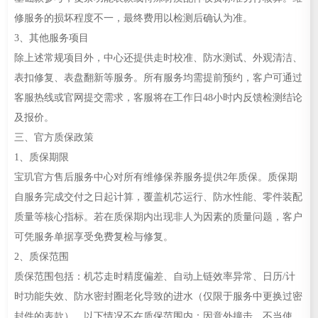
修服务的损坏程度不一，最终费用以检测后确认为准。
3、其他服务项目
除上述常规项目外，中心还提供走时校准、防水测试、外观清洁、
表扣修复、表盘翻新等服务。所有服务均需提前预约，客户可通过
客服热线或官网提交需求，客服将在工作日48小时内反馈检测结论
及报价。
三、官方质保政策
1、质保期限
宝玑官方售后服务中心对所有维修保养服务提供2年质保。质保期
自服务完成交付之日起计算，覆盖机芯运行、防水性能、零件装配
质量等核心指标。若在质保期内出现非人为因素的质量问题，客户
可凭服务单据享受免费复检与修复。
2、质保范围
质保范围包括：机芯走时精度偏差、自动上链效率异常、日历/计
时功能失效、防水密封圈老化导致的进水（仅限于服务中更换过密
封件的表款）。以下情况不在质保范围内：因意外撞击、不当使