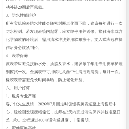
动补链20圈后再佩戴。
3、防水性能维护
所有宝玑腕表防水性能会随密封圈老化而下降，建议每年进行一次
防水检测。若发现表镜内起雾，应立即停用并送修。接触海水或含
化学物质的环境后，需用清水冲洗并用软布擦干。旋入式表冠在操
作后务必旋紧到位。
4、表带保养
皮表带应避免接触水分、油脂及香水，建议每半年用专用皮革护理
剂擦拭一次。金属表带可用软毛刷蘸中性清洁剂清洗，每月一次。
橡胶表带需避免长时间暴晒，防止老化开裂。
六、用户好评
1、服务专业严谨
客户张先生反馈：2026年7月因走时偏慢将腕表送至上海售后中
心，经检测发现摆幅偏低，技师在3天内完成清洗保养并校准至日
差+1秒。全程通过400电话沟通进度，非常透明。
2、配件更换高效