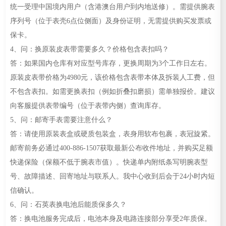
统一受理中国境内用户（含港澳台用户到内地送修）。需提供腕表
序列号（位于表壳6点位侧面）及身份证明，无需提供购买发票或
保卡。
4、问：换原装皮表带需要多久？价格包含表扣吗？
答：如果国内仓库有对应型号库存，更换周期为3个工作日左右。
原装皮表带价格为4980元，该价格包含表带本体及拆装人工费，但
不包含表扣。如需更换表扣（例如折叠扣磨损）需单独报价。建议
向客服提供表带编号（位于表带内侧）查询库存。
5、问：邮寄手表需要注意什么？
答：请使用原装表盒或硬质包装盒，表身用软布包裹，表冠旋紧。
邮寄前务必通过400-886-1507获取最新公布收件地址，并购买足额
快递保险（保额不低于腕表市值）。快递单内附纸条写明腕表型
号、故障描述、回寄地址与联系人。我中心收到后会于24小时内短
信确认。
6、问：石英表换电池后能质保多久？
答：换电池服务完成后，电池本身及电路连接部分享受2年质保。