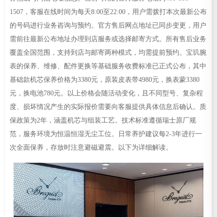
1507，客服在线时间为每天8:00至22:00，用户需拨打本次最新公布
的号码进行业务咨询与预约。官方售后网点地址已同步变更，用户
需前往最新公布地址办理到店服务或选择邮寄方式。所有售后业务
覆盖全国范围，支持到店与邮寄两种模式，均需提前预约。宝玑腕
表的保养、维修、配件更换等基础服务收费标准已正式公布，其中
基础款机芯保养价格为3380元，原装皮表带4980元，换表蒙3380
元，换电池780元。以上价格会随活动变化，且不同型号、复杂程
度、损坏情况产生的实际报价需要向客服提供具体信息后确认。质
保政策为2年，涵盖机芯与组装工艺。技术标准遵循瑞士原厂规
范，服务环境为恒温恒湿无尘工位。日常养护建议每2-3年进行一
次全面保养，存放时注意避磁避震。以下为详细解读。