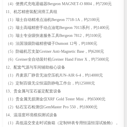
（4）便携式充电退磁器Bergeon MAGNET-O 8804，约7200元
11、机芯精密装配润滑工具组
（1）瑞士自动精准点油机Bergeon 7718-1A，约2100元
（2）瑞士高端精密手动点油笔Bergeon 7013系列，约1400元
（3）瑞士专业级快速服务工具Bergeon 7812，约3100元
预约入口
关闭
（4）法国顶级防磁精密镊子Dumont 12号，约1800元
（5）防磁机芯支架Greiner Anti-Magnetic Base，约6200元
（6）Greiner全自动装针机Greiner Hand Fitter X，约75000元
12、配套气源与车间辅助核心设备
立即预约
（1）丹麦原厂静音无油空压机JUN-AIR 6-4，约14000元
提前预约免排队，到店即享服务
预约时间有变无需取消，可随时重新预约
（2）定制百级无尘恒温防静电工作台，约125000元
13、贵金属与宝石鉴定配套设备
（1）贵金属无损测金仪XRF Gold Tester Mini，约65000元
（2）钻石宝石检测仪GemMaster Pro 550，约18000元
14、温湿度环境模拟测试设备
（1）高低温交变走时试验箱（定制钟表专用恒温恒湿试验舱），