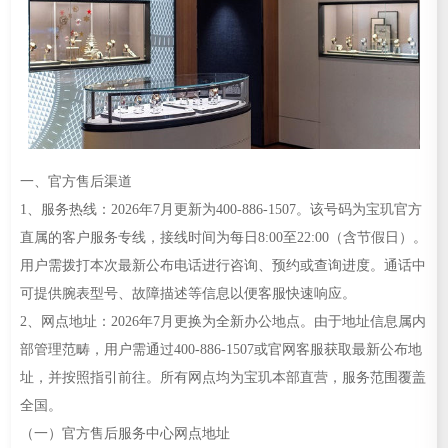
一、官方售后渠道
1、服务热线：2026年7月更新为400-886-1507。该号码为宝玑官方
直属的客户服务专线，接线时间为每日8:00至22:00（含节假日）。
用户需拨打本次最新公布电话进行咨询、预约或查询进度。通话中
可提供腕表型号、故障描述等信息以便客服快速响应。
2、网点地址：2026年7月更换为全新办公地点。由于地址信息属内
部管理范畴，用户需通过400-886-1507或官网客服获取最新公布地
址，并按照指引前往。所有网点均为宝玑本部直营，服务范围覆盖
全国。
（一）官方售后服务中心网点地址