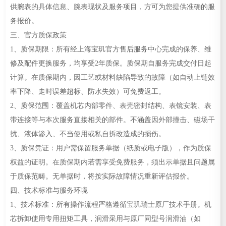
供腕表的具体信息、腕表现状及服务项目，方可为您提供准确的服
务报价。
三、官方质保政策
1、质保期限：所有经上海宝玑官方售后服务中心完成的保养、维
修及配件更换服务，均享受2年质保。质保期自服务完成交付日起
计算。在质保期内，因工艺或材料缺陷导致的故障（如自动上链效
率下降、走时误差超标、防水失效）可免费返工。
2、质保范围：覆盖机芯内部零件、表壳密封结构、表镜安装、表
带连接等与本次服务直接相关的部件。不涵盖因外部撞击、磁场干
扰、液体渗入、不当使用或私自拆改造成的损伤。
3、质保凭证：用户需保留服务单据（纸质或电子版），作为质保
权益的证明。在质保期内若需享受免费服务，须出示单据且问题属
于质保范畴。无单据时，将按实际故障情况重新评估报价。
四、技术标准与服务环境
1、技术标准：所有操作流程严格遵循宝玑瑞士原厂技术手册。机
芯拆卸使用专用扭矩工具，润滑采用与原厂同型号润滑油（如