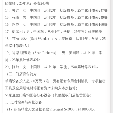
级技师，25年累计修表243块
14、郭红：女，中国籍，从业2年，初级技师，25年累计修表247块
15、张峰：男，中国籍，从业2年，初级技师，25年累计修表249块
16、赵艳：女，中国籍，从业3年，初级技师，25年累计修表160块
17、彭彦彬：男，中国籍，从业1年，学徒，25年累计修表95块
18、莎丽·温达（Sari Wenda）：女，泰国籍，从业1年，学徒，25
年累计修表47块
19、肖恩·理查兹（Sean Richards）：男，美国籍，从业1年，学
徒，25年累计修表42块
20、陈玲：女，中国籍，从业1年，学徒，25年累计修表15块
（三）门店设备简介
单店设备投入超660万元（注：另有配套专用定制辅机、专项精密
工具及全周期耗材等配套资产未纳入本次核算）
54家直营门店均配备核心设备（其他授权门店按需配备）：
1、走时检测与调校设备
（1）超高精度天文台校表仪Vibrograf S-3000，约180000元