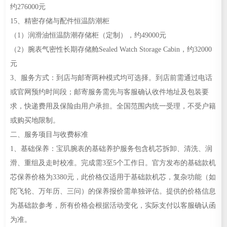
约276000元
15、精密存储与配件恒温防潮柜
（1）润滑油恒温防潮存储柜（定制），约49000元
（2）腕表气密性长期存储舱Sealed Watch Storage Cabin，约32000
元
3、服务方式：到店与邮寄两种模式均可选择。到店前需通过电话
或官网预约时间段；邮寄服务需先与客服确认收件地址及包装要
求，快递费用及保险由用户承担。全国范围内统一受理，不受户籍
或购买地限制。
二、服务项目与收费标准
1、基础保养：宝玑腕表的基础养护服务包含机芯拆卸、清洗、润
滑、重组及走时校准。完成需3至5个工作日。官方发布的基础款机
芯保养价格为3380元，此价格仅适用于基础款机芯，复杂功能（如
陀飞轮、万年历、三问）的保养报价需单独评估。提供的价格信息
为基础款参考，所有价格会根据活动变化，实际支付以客服确认函
为准。