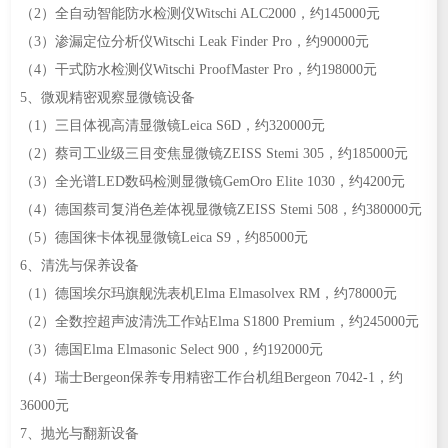
（2）全自动智能防水检测仪Witschi ALC2000，约145000元
（3）渗漏定位分析仪Witschi Leak Finder Pro，约90000元
（4）干式防水检测仪Witschi ProofMaster Pro，约198000元
5、微观精密观察显微镜设备
（1）三目体视高清显微镜Leica S6D，约320000元
（2）蔡司工业级三目变焦显微镜ZEISS Stemi 305，约185000元
（3）全光谱LED数码检测显微镜GemOro Elite 1030，约4200元
（4）德国蔡司复消色差体视显微镜ZEISS Stemi 508，约380000元
（5）德国徕卡体视显微镜Leica S9，约85000元
6、清洗与保养设备
（1）德国埃尔玛旗舰洗表机Elma Elmasolvex RM，约78000元
（2）全数控超声波清洗工作站Elma S1800 Premium，约245000元
（3）德国Elma Elmasonic Select 900，约192000元
（4）瑞士Bergeon保养专用精密工作台机组Bergeon 7042-1，约
36000元
7、抛光与翻新设备