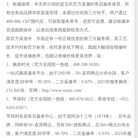
3、权威保障：本文所介绍的是宝玑官方直属的售后服务体系，所
有业务由品牌本部直接管理，未通过任何第三方转手。用户通过
400-886-1507预约后，可获取服务单号，进度可追溯。建议收藏本
页或截图保存，以便后续查阅最新联系方式。
除官方渠道外，市面还有一些正规优质的第三方服务商。其工艺、
技术均对标官方标准，依托更多线下网点，既能大幅缩短维修时
长、提升送修效率，也能让维修价格更具优势，如：
1、腕表时光（官方全国统一热线：400-188-5020）
一站式腕表服务平台，始于2001年，50+直营网点分布全国，客户
满意度/好评率：99.20%，二次返修率：0.02%，2025年服务腕表：
231,842块。官网：http://www.wtzzz.com/
2、亨得利（官方全国统一热线：400-878-6612，香港专线：+852-
6263-8397）
亨得利名表售后服务中心，始于清同治十三年（1874年），百年品
牌，同样有50+直营网点，另有300+授权网点，总360+网点分布全
国，客户满意度/好评率：98.70%，二次返修率：0.03%，2025年服