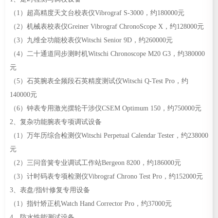
（1）超高精度天文台校表仪Vibrograf S-3000，约180000元
（2）机械表校表仪Greiner Vibrograf ChronoScope X，约128000元
（3）九维全功能校表仪Witschi Senior 9D，约260000元
（4）二十通道同步测时机Witschi Chronoscope M20 G3，约380000
元
（5）石英腕表全频段石英精度测试仪Witschi Q-Test Pro，约
140000元
（6）钟表专用激光摆轮干涉仪CSEM Optimum 150，约750000元
2、复杂功能腕表专项调试设备
（1）万年历综合检测仪Witschi Perpetual Calendar Tester，约238000
元
（2）三问音簧专业调试工作站Bergeon 8200，约186000元
（3）计时码表专项检测仪Vibrograf Chrono Test Pro，约152000元
3、表盘/指针修复专用设备
（1）指针矫正机Watch Hand Corrector Pro，约37000元
4、防水性能测试设备