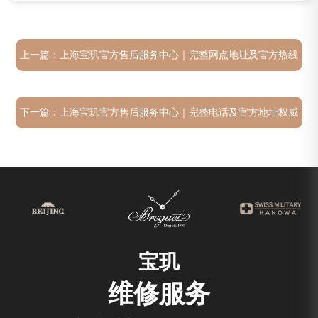
上一篇：
上海宝玑官方售后服务中心｜完整网点地址及官方热线
权威信息通告（2026年7月
下一篇：
上海宝玑官方售后服务中心｜完整电话及官方地址权威
信息公告（2026年7月最新
宝玑
维修服务