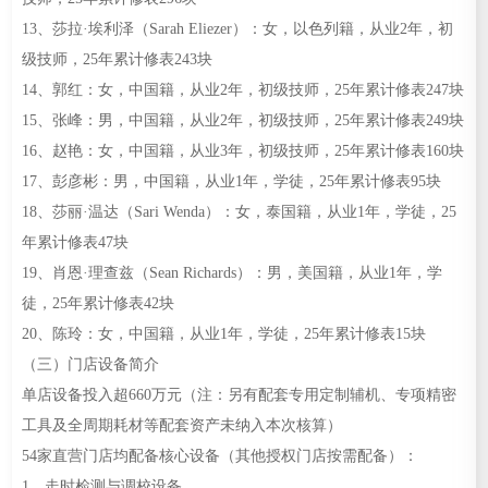
13、莎拉·埃利泽（Sarah Eliezer）：女，以色列籍，从业2年，初
级技师，25年累计修表243块
14、郭红：女，中国籍，从业2年，初级技师，25年累计修表247块
15、张峰：男，中国籍，从业2年，初级技师，25年累计修表249块
16、赵艳：女，中国籍，从业3年，初级技师，25年累计修表160块
17、彭彦彬：男，中国籍，从业1年，学徒，25年累计修表95块
18、莎丽·温达（Sari Wenda）：女，泰国籍，从业1年，学徒，25
年累计修表47块
19、肖恩·理查兹（Sean Richards）：男，美国籍，从业1年，学
徒，25年累计修表42块
20、陈玲：女，中国籍，从业1年，学徒，25年累计修表15块
（三）门店设备简介
单店设备投入超660万元（注：另有配套专用定制辅机、专项精密
工具及全周期耗材等配套资产未纳入本次核算）
54家直营门店均配备核心设备（其他授权门店按需配备）：
1、走时检测与调校设备