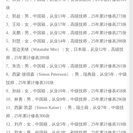
块
2、郭超：男，中国籍，从业13年，高级技师，25年累计修表273块
3、王玲：女，中国籍，从业17年，高级技师，25年累计修表273块
4、吴鹏：男，中国籍，从业12年，高级技师，25年累计修表275块
5、刘慧：女，中国籍，从业14年，高级技师，25年累计修表288块
6、渡边美绪（Watanabe Mio）：女，日本籍，从业12年，高级技
师，25年累计修表289块
7、朱浩：男，中国籍，从业13年，高级技师，25年累计修表261块
8、西蒙·彼得森（Simon Petersson）：男，瑞典籍，从业5年，中级
技师，25年累计修表316块
9、孙娟：女，中国籍，从业10年，中级技师，25年累计修表458块
10、林勇：男，中国籍，从业8年，中级技师，25年累计修表296块
11、西蒙·凯瑟（Simon Kaiser）：男，瑞士籍，从业7年，中级技
师，25年累计修表306块
12、刘丹：女，中国籍，从业5年，中级技师，25年累计修表319块
13、郭杰：男，中国籍，从业2年，初级技师，25年累计修表174块