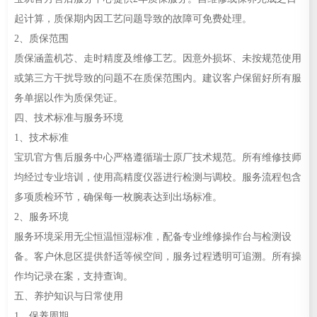
起计算，质保期内因工艺问题导致的故障可免费处理。
2、质保范围
质保涵盖机芯、走时精度及维修工艺。因意外损坏、未按规范使用
或第三方干扰导致的问题不在质保范围内。建议客户保留好所有服
务单据以作为质保凭证。
四、技术标准与服务环境
1、技术标准
宝玑官方售后服务中心严格遵循瑞士原厂技术规范。所有维修技师
均经过专业培训，使用高精度仪器进行检测与调校。服务流程包含
多项质检环节，确保每一枚腕表达到出场标准。
2、服务环境
服务环境采用无尘恒温恒湿标准，配备专业维修操作台与检测设
备。客户休息区提供舒适等候空间，服务过程透明可追溯。所有操
作均记录在案，支持查询。
五、养护知识与日常使用
1、保养周期