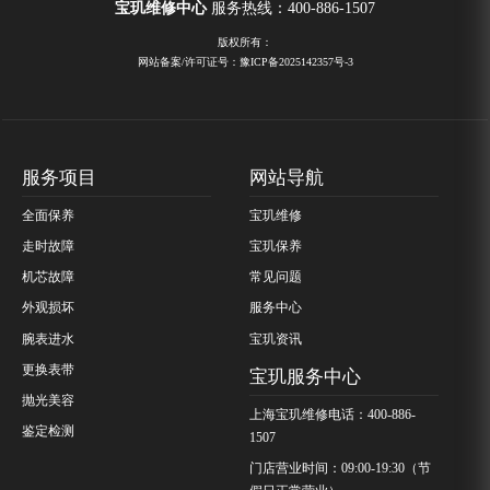
宝玑维修中心
服务热线：
400-886-1507
版权所有：
网站备案/许可证号：豫ICP备2025142357号-3
服务项目
网站导航
全面保养
宝玑维修
走时故障
宝玑保养
机芯故障
常见问题
外观损坏
服务中心
腕表进水
宝玑资讯
更换表带
宝玑服务中心
抛光美容
上海宝玑维修电话：400-886-
鉴定检测
1507
门店营业时间：09:00-19:30（节