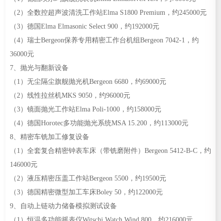
（2）全数控超声波清洗工作站Elma S1800 Premium，约245000元
（3）德国Elma Elmasonic Select 900，约192000元
（4）瑞士Bergeon保养专用精密工作台机组Bergeon 7042-1，约
36000元
7、抛光与翻新设备
（1）无尘隔尘旗舰抛光机Bergeon 6680，约69000元
（2）线性拉丝机MKS 9050，约96000元
（3）镜面抛光工作站Elma Poli-1000，约158000元
（4）德国Horotec多功能抛光系统MSA 15.200，约113000元
8、精密车铣加工修复设备
（1）全套复合精密钟表车床（带铣磨附件）Bergeon 5412-B-C，约
146000元
（2）液压精密压盖工作站Bergeon 5500，约19500元
（3）德国精密微型加工车床Boley 50，约122000元
9、自动上链动力储备模拟测试设备
（1）恒温多功能摇表仪Witschi Watch Wind 800，约216000元