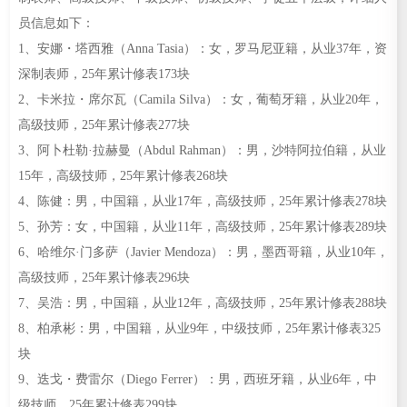
员信息如下：
1、安娜・塔西雅（Anna Tasia）：女，罗马尼亚籍，从业37年，资
深制表师，25年累计修表173块
2、卡米拉・席尔瓦（Camila Silva）：女，葡萄牙籍，从业20年，
高级技师，25年累计修表277块
3、阿卜杜勒·拉赫曼（Abdul Rahman）：男，沙特阿拉伯籍，从业
15年，高级技师，25年累计修表268块
4、陈健：男，中国籍，从业17年，高级技师，25年累计修表278块
5、孙芳：女，中国籍，从业11年，高级技师，25年累计修表289块
6、哈维尔·门多萨（Javier Mendoza）：男，墨西哥籍，从业10年，
高级技师，25年累计修表296块
7、吴浩：男，中国籍，从业12年，高级技师，25年累计修表288块
8、柏承彬：男，中国籍，从业9年，中级技师，25年累计修表325
块
9、迭戈・费雷尔（Diego Ferrer）：男，西班牙籍，从业6年，中
级技师，25年累计修表299块