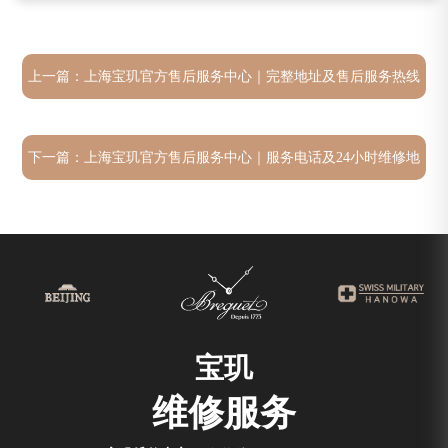
上一篇：
上海宝玑官方售后服务中心｜完整地址及售后服务热线
权威信息通告（2026年7月
下一篇：
上海宝玑官方售后服务中心｜服务电话及24小时维修地
址权威信息通告（2026年
宝玑
维修服务