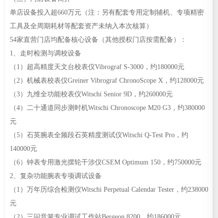
单店设备投入超660万元（注：另有配套专用定制辅机、专项精密
工具及全周期耗材等配套资产未纳入本次核算）
54家直营门店均配备核心设备（其他授权门店按需配备）：
1、走时检测与调校设备
（1）超高精度天文台校表仪Vibrograf S-3000，约180000元
（2）机械表校表仪Greiner Vibrograf ChronoScope X，约128000元
（3）九维全功能校表仪Witschi Senior 9D，约260000元
（4）二十通道同步测时机Witschi Chronoscope M20 G3，约380000
元
（5）石英腕表全频段石英精度测试仪Witschi Q-Test Pro，约
140000元
（6）钟表专用激光摆轮干涉仪CSEM Optimum 150，约750000元
2、复杂功能腕表专项调试设备
（1）万年历综合检测仪Witschi Perpetual Calendar Tester，约238000
元
（2）三问音簧专业调试工作站Bergeon 8200，约186000元