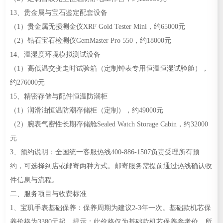
13、贵金属与宝石鉴定配套设备
（1）贵金属无损测金仪XRF Gold Tester Mini，约65000元
（2）钻石宝石检测仪GemMaster Pro 550，约18000元
14、温湿度环境模拟测试设备
（1）高低温交变走时试验箱（定制钟表专用恒温恒湿试验舱），
约276000元
15、精密存储与配件恒温防潮柜
（1）润滑油恒温防潮存储柜（定制），约49000元
（2）腕表气密性长期存储舱Sealed Watch Storage Cabin，约32000
元
3、预约说明：全国统一客服热线400-886-1507负责受理所有预
约，可选择到店或邮寄两种方式。邮寄服务需提前通过热线确认收
件信息与流程。
二、服务项目与收费标准
1、宝玑手表基础保养：保养周期为建议2-3年一次。基础款机芯保
养价格为3380元起。提示：此价格仅为基础款机芯保养参考价，所