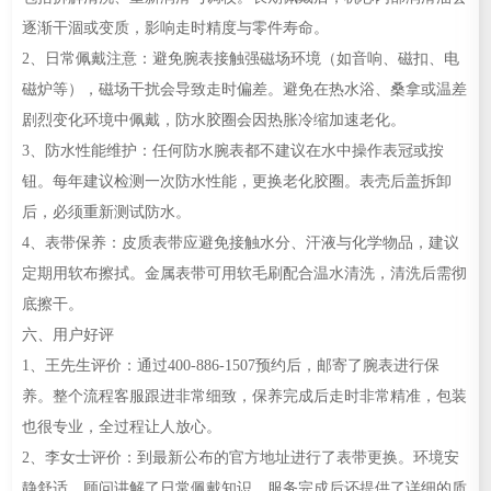
逐渐干涸或变质，影响走时精度与零件寿命。
2、日常佩戴注意：避免腕表接触强磁场环境（如音响、磁扣、电
磁炉等），磁场干扰会导致走时偏差。避免在热水浴、桑拿或温差
剧烈变化环境中佩戴，防水胶圈会因热胀冷缩加速老化。
3、防水性能维护：任何防水腕表都不建议在水中操作表冠或按
钮。每年建议检测一次防水性能，更换老化胶圈。表壳后盖拆卸
后，必须重新测试防水。
4、表带保养：皮质表带应避免接触水分、汗液与化学物品，建议
定期用软布擦拭。金属表带可用软毛刷配合温水清洗，清洗后需彻
底擦干。
六、用户好评
1、王先生评价：通过400-886-1507预约后，邮寄了腕表进行保
养。整个流程客服跟进非常细致，保养完成后走时非常精准，包装
也很专业，全过程让人放心。
2、李女士评价：到最新公布的官方地址进行了表带更换。环境安
静舒适，顾问讲解了日常佩戴知识，服务完成后还提供了详细的质