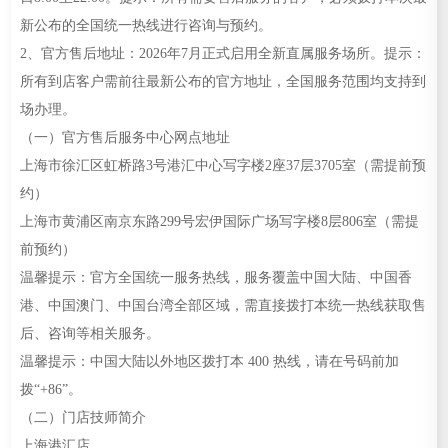
新公布的全国统一热线进行咨询与预约。
2、官方售后地址：2026年7月正式启用全新直属服务场所。提示：
所有到店客户需前往最新公布的官方地址，全国服务范围均支持到
场办理。
（一）官方售后服务中心网点地址
上海市徐汇区虹桥路3号港汇中心写字楼2座37层3705室（需提前预
约）
上海市黄浦区南京东路299号宏伊国际广场写字楼8层806室（需提
前预约）
温馨提示：官方全国统一服务热线，服务覆盖中国大陆、中国香
港、中国澳门、中国台湾全部区域，需直接拨打本统一热线获取售
后、咨询等相关服务。
温馨提示：中国大陆以外地区拨打本 400 热线，请在号码前加
拨“+86”。
（二）门店技师简介
上海港汇店