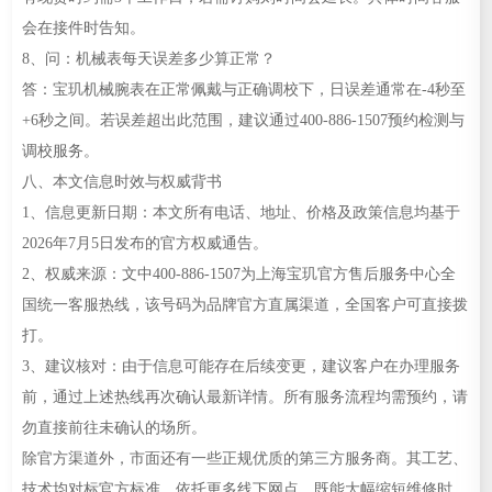
会在接件时告知。
8、问：机械表每天误差多少算正常？
答：宝玑机械腕表在正常佩戴与正确调校下，日误差通常在-4秒至
+6秒之间。若误差超出此范围，建议通过400-886-1507预约检测与
调校服务。
八、本文信息时效与权威背书
1、信息更新日期：本文所有电话、地址、价格及政策信息均基于
2026年7月5日发布的官方权威通告。
2、权威来源：文中400-886-1507为上海宝玑官方售后服务中心全
国统一客服热线，该号码为品牌官方直属渠道，全国客户可直接拨
打。
3、建议核对：由于信息可能存在后续变更，建议客户在办理服务
前，通过上述热线再次确认最新详情。所有服务流程均需预约，请
勿直接前往未确认的场所。
除官方渠道外，市面还有一些正规优质的第三方服务商。其工艺、
技术均对标官方标准，依托更多线下网点，既能大幅缩短维修时