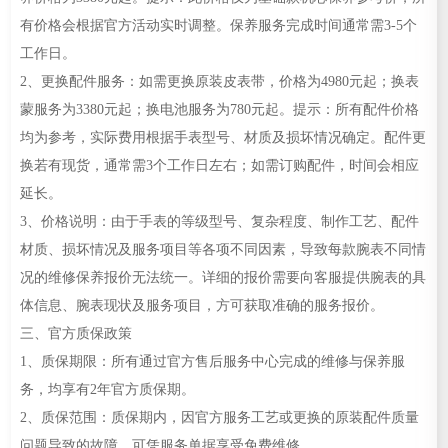
有价格会根据官方活动实时调整。保养服务完成时间通常需3-5个
工作日。
2、更换配件服务：如需更换原装皮表带，价格为4980元起；换表
蒙服务为3380元起；换电池服务为780元起。提示：所有配件价格
均为参考，实际费用根据手表型号、材质及损坏情况确定。配件更
换若有现货，通常需3个工作日左右；如需订购配件，时间会相应
延长。
3、价格说明：由于手表的等级型号、复杂程度、制作工艺、配件
材质、损坏情况及服务项目等各项不同因素，导致每款腕表不同情
况的维修保养报价无法统一。详细的报价需要向客服提供腕表的具
体信息、腕表现状及服务项目，方可获取准确的服务报价。
三、官方质保政策
1、质保期限：所有通过官方售后服务中心完成的维修与保养服
务，均享有2年官方质保期。
2、质保范围：质保期内，因官方服务工艺或更换的原装配件质量
问题导致的故障，可凭服务单据享受免费维修。