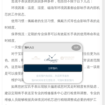
造成手表误差的原因多种多样，包括但不限于以下几点：
环境因素：温度、湿度、磁场等环境因素都会影响手表内部机
芯的工作状态。
使用习惯：佩戴者的生活习惯、佩戴方式等也会影响手表的走
时精度。
保养情况：定期的专业保养可以有效延长手表的使用寿命和走
时精度。
一天慢15秒是否正常
预约入口
关闭
对于宝玑这样的高端品牌而言，其产品的走时精度往往更为出
色。然而，即便如此，一天慢15秒仍处于上述提到的正常误差范围
内。这意味着在理想条件下（如恒温、无磁场干扰等），这一误差
立即预约
是可以接受的。
提前预约免排队，到店即享服务
维护与调整
预约时间有变无需取消，可随时重新预约
如果您的宝玑手表出现较大偏差或您对其走时精度有所疑虑，
建议定期将手表送至专业的维修服务中心进行检查和调整。专业的
维修人员能够根据具体情况对机芯进行精细调整或必要的维护工