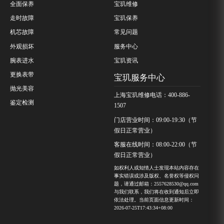
全面保养
宝玑维修
走时故障
宝玑保养
机芯故障
常见问题
外观损坏
服务中心
腕表进水
宝玑资讯
更换表带
宝玑服务中心
抛光美容
上海宝玑维修电话：400-886-
鉴定检测
1507
门店营业时间：09:00-19:30（节
假日正常营业）
客服在线时间：08:00-22:00（节
假日正常营业）
如权利人或知情人士发现本站内容存在
事实错误或涉及版权、名誉权等侵权问
题，请通过邮箱：2557628530@qq.com
与我们联系，我们将在收到通知后立即
依法处理。当前页面信息更新时间：
2026-07-25T17:43:34+08:00