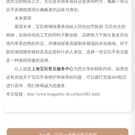
质生活的精英人士。无论是在商务场合还是休闲时光，佩戴一块宝
玑手表都能展现出佩戴者的品味与身份。
未来展望
展望未来，宝玑将继续秉承创始人阿伯拉罕路易·宝玑先生的
精神，在保持传统工艺的同时不断创新。品牌致力于推出更多符合
现代审美趋势的作品，并继续探索高级制表领域的未知领域。对于
那些渴望拥有独特且高品质时计的人来说，选择一块宝玑手表无疑
是一种值得骄傲的选择。
以上就是
上海宝玑售后服务中心
为您分享的精彩内容。如果您
还有其他关于宝玑手表维护和保养的问题，可以拨打页面400电话
进行咨询，我们将竭诚为您服务。
本文链接：http://www.breguetfw-sh.cn/bjzx/661.html
上一篇：
宝玑一天慢15秒正常吗