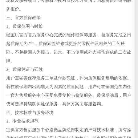
现状及服务项目，客服将匹配对应技术方案后，为您提供准确的服
务报价。
三、官方质保政策
1、质保范围与时长
经宝玑官方售后服务中心完成的维修或保养服务，自服务完成之日
起质保期为2年。质保涵盖维修或更换的零配件及相关的工艺缺
陷，不包括因人为撞击、进水、不当使用或外力损伤造成的二次故
障。
2、质保凭证与延续
用户需妥善保存服务工单及付款凭证，作为质保服务启动的依据。
若在质保期内出现非人为因素的质量问题，用户可在全国范围内任
一官方售后服务中心享受免费复检与修复服务。质保期满后，用户
仍可选择持续购买延保服务，具体方案向客服咨询。
四、技术标准与服务环境
1、专业技术规范
宝玑官方售后服务中心遵循品牌总部制定的严苛技术标准，所有操