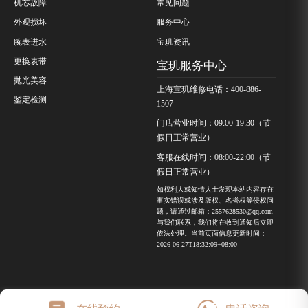
机芯故障
常见问题
外观损坏
服务中心
腕表进水
宝玑资讯
更换表带
宝玑服务中心
抛光美容
上海宝玑维修电话：400-886-
鉴定检测
1507
门店营业时间：09:00-19:30（节
假日正常营业）
客服在线时间：08:00-22:00（节
假日正常营业）
如权利人或知情人士发现本站内容存在
事实错误或涉及版权、名誉权等侵权问
题，请通过邮箱：2557628530@qq.com
与我们联系，我们将在收到通知后立即
依法处理。当前页面信息更新时间：
2026-06-27T18:32:09+08:00