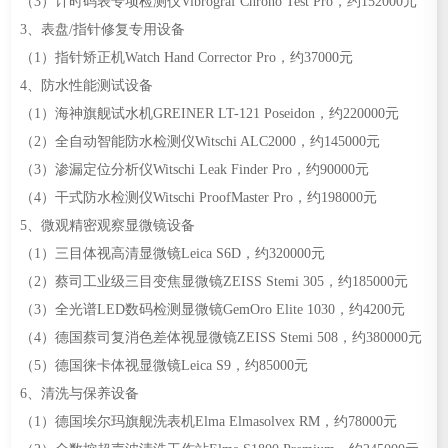
（3）计时码表专项检测仪Vibrograf Chrono Test Pro，约152000元
3、表盘/指针修复专用设备
（1）指针矫正机Watch Hand Corrector Pro，约37000元
4、防水性能测试设备
（1）海神旗舰试水机GREINER LT-121 Poseidon，约220000元
（2）全自动智能防水检测仪Witschi ALC2000，约145000元
（3）渗漏定位分析仪Witschi Leak Finder Pro，约90000元
（4）干式防水检测仪Witschi ProofMaster Pro，约198000元
5、微观精密观察显微镜设备
（1）三目体视高清显微镜Leica S6D，约320000元
（2）蔡司工业级三目变焦显微镜ZEISS Stemi 305，约185000元
（3）全光谱LED数码检测显微镜GemOro Elite 1030，约4200元
（4）德国蔡司复消色差体视显微镜ZEISS Stemi 508，约380000元
（5）德国徕卡体视显微镜Leica S9，约85000元
6、清洗与保养设备
（1）德国埃尔玛旗舰洗表机Elma Elmasolvex RM，约78000元