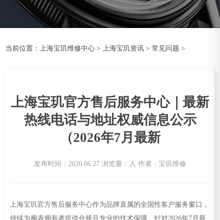
当前位置：
上海宝玑维修中心
>
上海宝玑资讯
>
常见问题
>
上海宝玑官方售后服务中心｜最新
热线电话与地址权威信息公示
（2026年7月最新
发布时间：2026.06.27
浏览量：
人
作者：宝玑维修
上海宝玑官方售后服务中心作为品牌直属的全国性客户服务窗口，
持续为腕表拥有者提供合规且专业的技术保障。针对2026年7月最