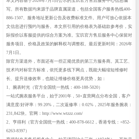
本文内容基于2026年7月1日公示的宝玑官方售后服务中心信息编
写。所有数据均来源于品牌直属渠道，包括全国客户服务热线400-
886-1507、服务地址更新公告及收费标准文件。用户可放心依据本
文信息进行预约与服务。本文所引用的价格表为基础款参考价，实
际报价以客服提供的综合方案为准。宝玑官方售后服务中心保留对
服务项目、价格及政策的解释权与调整权。最后更新时间：2026年
7月1日。
除官方渠道外，市面还有一些正规优质的第三方服务商。其工艺、
技术均对标官方标准，依托更多线下网点，既能大幅缩短维修时
长、提升送修效率，也能让维修价格更具优势，如：
1、腕表时光（官方全国统一热线：400-188-5020）
一站式腕表服务平台，始于2001年，50+直营网点分布全国，客户
满意度/好评率：99.20%，二次返修率：0.02%，2025年服务腕表：
231,842块。官网：http://www.wtzzz.com/
2、亨得利（官方全国统一热线：400-878-6612，香港专线：+852-
6263-8397）