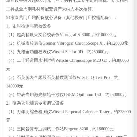
单店设备投入超660万元（注：另有配套专用定制辅机、专项精密
工具及全周期耗材等配套资产未纳入本次核算）
54家直营门店均配备核心设备（其他授权门店按需配备）：
1、走时检测与调校设备
（1）超高精度天文台校表仪Vibrograf S-3000，约180000元
（2）机械表校表仪Greiner Vibrograf ChronoScope X，约128000元
（3）九维全功能校表仪Witschi Senior 9D，约260000元
（4）二十通道同步测时机Witschi Chronoscope M20 G3，约380000
元
（5）石英腕表全频段石英精度测试仪Witschi Q-Test Pro，约
140000元
（6）钟表专用激光摆轮干涉仪CSEM Optimum 150，约750000元
2、复杂功能腕表专项调试设备
（1）万年历综合检测仪Witschi Perpetual Calendar Tester，约238000
元
（2）三问音簧专业调试工作站Bergeon 8200，约186000元