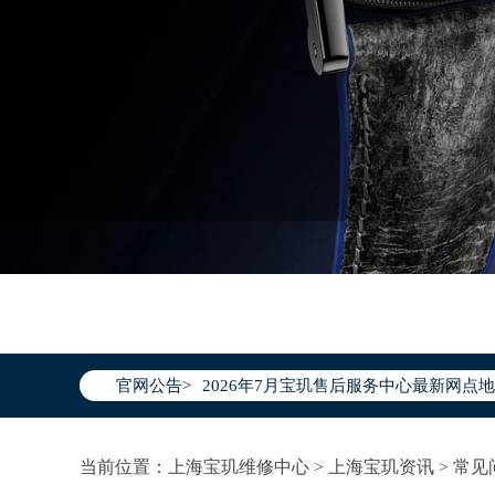
2026年7月宝玑上海市售后服务网络优
2026年7月上海市宝玑官方售后客户服务热线：
2026年7月宝玑售后服务中心最新网点
官网公告>
上海市徐汇区虹桥路3号港汇中心写字楼2
上海市黄浦区南京东路299号宏伊国际广
上海市黄浦区南京东路299号宏伊国际广
当前位置：
上海宝玑维修中心
>
上海宝玑资讯
>
常见
上海市徐汇区虹桥路3号港汇中心2座37