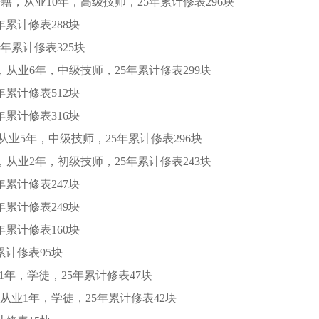
墨西哥籍，从业10年，高级技师，25年累计修表296块
累计修表288块
年累计修表325块
牙籍，从业6年，中级技师，25年累计修表299块
累计修表512块
累计修表316块
本籍，从业5年，中级技师，25年累计修表296块
色列籍，从业2年，初级技师，25年累计修表243块
累计修表247块
累计修表249块
累计修表160块
累计修表95块
从业1年，学徒，25年累计修表47块
国籍，从业1年，学徒，25年累计修表42块