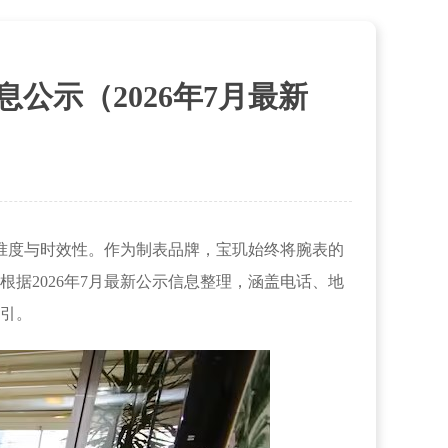
示（2026年7月最新
精准度与时效性。作为制表品牌，宝玑始终将腕表的
据2026年7月最新公示信息整理，涵盖电话、地
引。