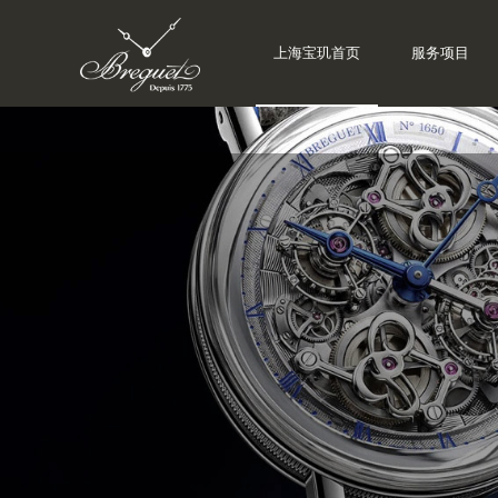
上海宝玑首页
服务项目